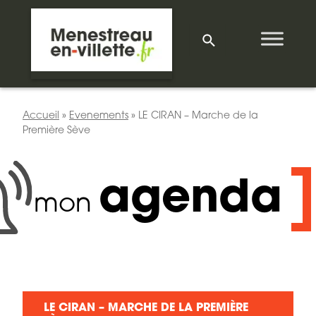
Accueil
»
Evenements
»
LE CIRAN – Marche de la
Première Sève
agenda
mon
LE CIRAN – MARCHE DE LA PREMIÈRE