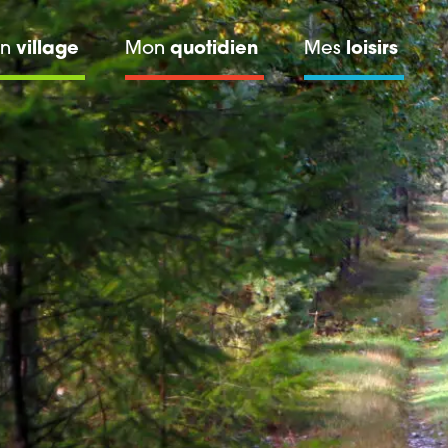
on
village
Mon
quotidien
Mes
loisirs