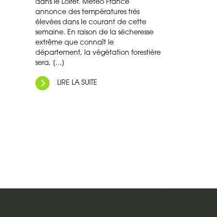
dans le Loiret. Météo France
annonce des températures très
élevées dans le courant de cette
semaine. En raison de la sécheresse
extrême que connaît le
département, la végétation forestière
sera, […]
LIRE LA SUITE